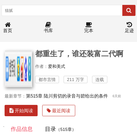
首页
书库
完本
足迹
都重生了，谁还装富二代啊
作者：
爱和美式
都市言情
211 万字
连载
第515章 陆川剪切的录音与碧给出的条件
最新章节：
6天前
开始阅读
最近阅读
`
作品信息
目录
（515章）