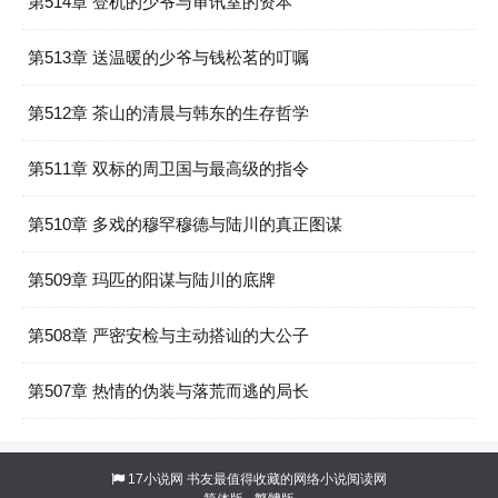
第514章 登机的少爷与审讯室的资本
第513章 送温暖的少爷与钱松茗的叮嘱
第512章 茶山的清晨与韩东的生存哲学
第511章 双标的周卫国与最高级的指令
第510章 多戏的穆罕穆德与陆川的真正图谋
第509章 玛匹的阳谋与陆川的底牌
第508章 严密安检与主动搭讪的大公子
第507章 热情的伪装与落荒而逃的局长
17小说网
书友最值得收藏的网络小说阅读网