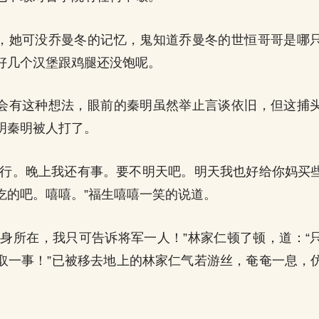
，她可没乔曼冬的记忆，鬼知道乔曼冬的世恒哥哥是哪
好几个汉堡跟鸡腿还没饱呢。
会有这种想法，眼前的秦明虽然举止言谈依旧，但这捕
明秦明被人打了。
不行。晚上我还有事。要不明天吧。明天我也好给你妈买
吃的吧。嘻嘻。”福生嘻嘻一笑的说道。
真身所在，我只可告诉将军一人！”林家仁顿了顿，道：“
取一事！”已被移去地上的林家仁气若游丝，奄奄一息，