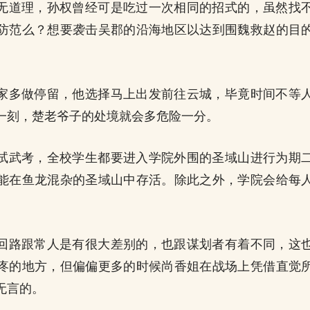
无道理，孙权曾经可是吃过一次相同的招式的，虽然找
防范么？想要袭击吴郡的沿海地区以达到围魏救赵的目
。
家多做停留，他选择马上出发前往云城，毕竟时间不等
一刻，楚老爷子的处境就会多危险一分。
试武考，全校学生都要进入学院外围的圣域山进行为期
能在鱼龙混杂的圣域山中存活。除此之外，学院会给每
回路跟常人是有很大差别的，也跟谋划者有着不同，这
疼的地方，但偏偏更多的时候尚香姐在战场上凭借直觉
无言的。