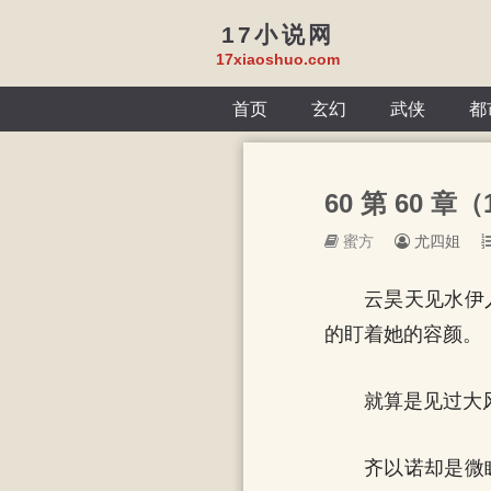
17小说网
17xiaoshuo.com
首页
玄幻
武侠
都
60 第 60 章（1
蜜方
尤四姐
云昊天见水伊
的盯着她的容颜。
就算是见过大
齐以诺却是微