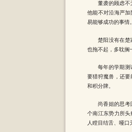
董袭的顾虑不
他能不对沿海严加
易能够成功的事情
楚阳没有在楚
也拖不起，多耽搁
每年的学期测
要猎狩魔兽，还要
和积分牌。
尚香姐的思考
个南江东势力所头
人瞠目结舌、哑口