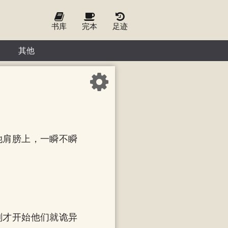
书库
完本
足迹
其他
她肩膀上，一瞬不瞬
刚才开始他们就诡异