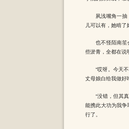
夙浅嘴角一抽
儿可以有，她啃了
也不怪陌南笙
些淤青，全都在说
“哎呀。今天
丈母娘白给我做好
“没错，但其
能携此大功为我争
行了。