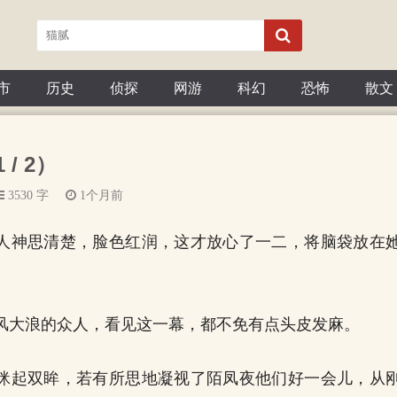
市
历史
侦探
网游
科幻
恐怖
散文
 / 2）
3530 字
1个月前
人神思清楚，脸色红润，这才放心了一二，将脑袋放在
风大浪的众人，看见这一幕，都不免有点头皮发麻。
眯起双眸，若有所思地凝视了陌凤夜他们好一会儿，从