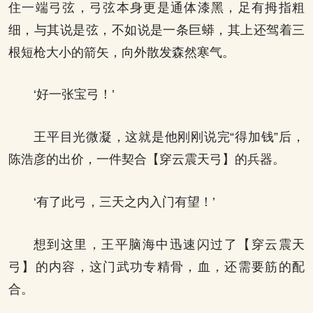
住一端弓弦，弓弦本身更是通体漆黑，足有拇指粗
细，与其说是弦，不如说是一条巨蟒，其上还驾着三
根短枪大小的箭矢，向外散发森然寒气。
‘好一张宝弓！’
王平目光微凝，这就是他刚刚说完“得加钱”后，
陈浩彦的出价，一件契合【穿云震天弓】的兵器。
‘有了此弓，三天之内入门有望！’
想到这里，王平脑海中迅速闪过了【穿云震天
弓】的内容，这门武功专精骨，血，还需要筋的配
合。