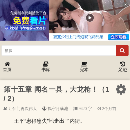
X
首页
书库
完本
足迹
第十五章 闻名一县，大龙枪！（1
/ 2）
让仙门再次伟大
鹤守月满池
9420 字
2个月前
王平“患得患失”地走出了内衙。