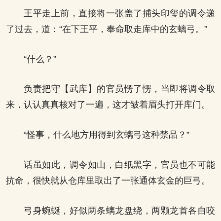
王平走上前，直接将一张盖了捕头印玺的调令递
了过去，道：“在下王平，奉命取走库中的玄螭弓。”
“什么？”
负责把守【武库】的官员愣了愣，当即将调令取
来，认认真真核对了一遍，这才皱着眉头打开库门。
“怪事，什么地方用得到玄螭弓这种禁品？”
话虽如此，调令如山，白纸黑字，官员也不可能
抗命，很快就从仓库里取出了一张通体玄金的巨弓。
弓身蜿蜒，好似两条螭龙盘绕，两颗龙首各自咬