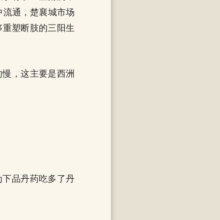
中流通，楚襄城市场
够重塑断肢的三阳生
的慢，这主要是西洲
为下品丹药吃多了丹