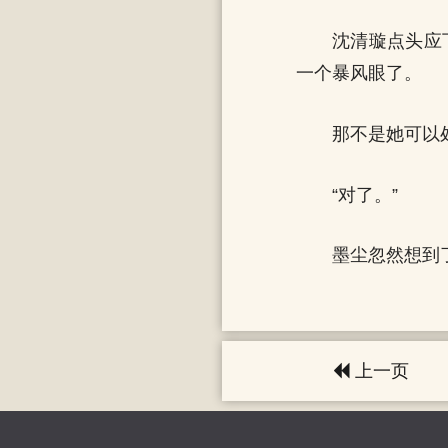
沈清璇点头应
一个暴风眼了。
那不是她可以
“对了。”
墨尘忽然想到
上一页