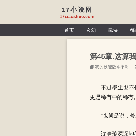
17小说网
17xiaoshuo.com
首页
玄幻
武侠
都
第45章.这算我
我的技能版本不对
不过墨尘也不
更是稀有中的稀有
“也就是说，
沈清璇深深地