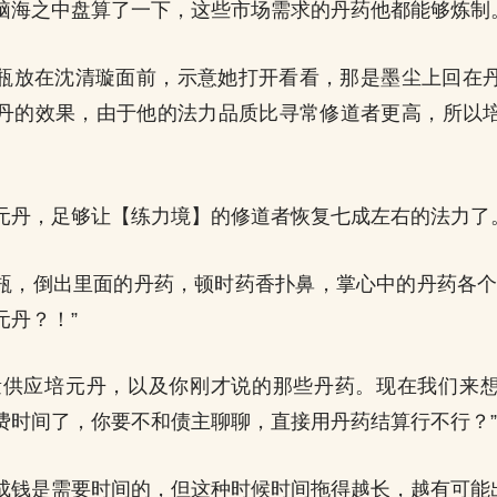
脑海之中盘算了一下，这些市场需求的丹药他都能够炼制
瓶放在沈清璇面前，示意她打开看看，那是墨尘上回在
丹的效果，由于他的法力品质比寻常修道者更高，所以
元丹，足够让【练力境】的修道者恢复七成左右的法力了
瓶，倒出里面的丹药，顿时药香扑鼻，掌心中的丹药各个
元丹？！”
量供应培元丹，以及你刚才说的那些丹药。现在我们来
费时间了，你要不和债主聊聊，直接用丹药结算行不行？”
成钱是需要时间的，但这种时候时间拖得越长，越有可能