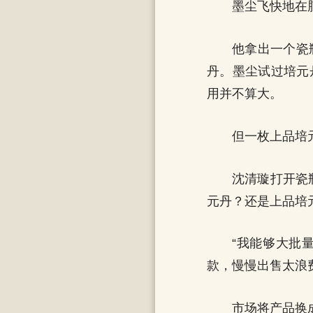
墨尘飞快地在
他拿出一个瓷
丹。墨尘试过培元
用并不算大。
但一枚上品培
沈清璇打开瓷
元丹？还是上品培
“我能够大批
款，慢慢出售太浪
市场将产品换