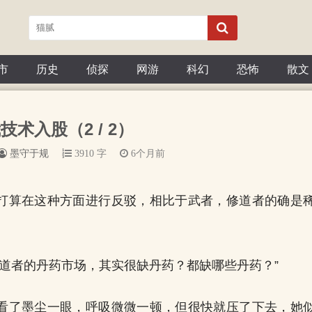
市
历史
侦探
网游
科幻
恐怖
散文
技术入股（2 / 2）
墨守于规
3910 字
6个月前
打算在这种方面进行反驳，相比于武者，修道者的确是
。
修道者的丹药市场，其实很缺丹药？都缺哪些丹药？”
看了墨尘一眼，呼吸微微一顿，但很快就压了下去，她