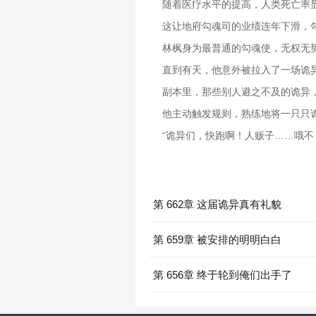
随着医疗水平的提高，人类死亡率
这让地府勾魂司的业绩连年下滑，
林枫身为最普通的勾魂使，无权无势
直到有天，他意外被拉入了一场诡
副本里，那些别人避之不及的诡异
他主动触发规则，熟练地将一只只
“诡异们，快跑啊！人贩子……哦不
第 662章 这届诡异真有礼貌
第 659章 被安排的明明白白
第 656章 终于轮到俺们出手了