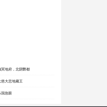
章 幽冥地府，北阴酆都
 大慈大悲地藏王
 各国急眼