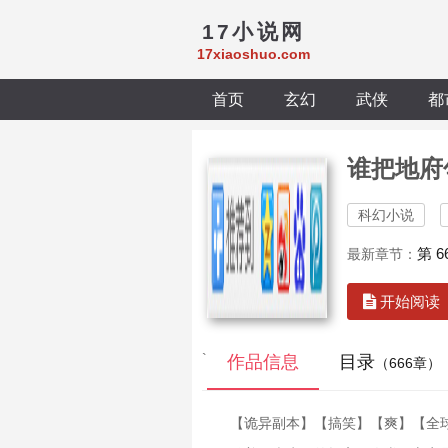
17小说网
17xiaoshuo.com
首页
玄幻
武侠
都
谁把地府
科幻小说
第 
最新章节：
开始阅读
`
作品信息
目录
（666章）
【诡异副本】【搞笑】【爽】【全