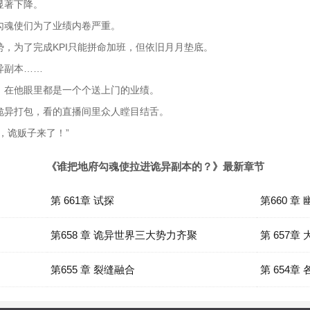
显著下降。
勾魂使们为了业绩内卷严重。
，为了完成KPI只能拼命加班，但依旧月月垫底。
异副本……
，在他眼里都是一个个送上门的业绩。
诡异打包，看的直播间里众人瞠目结舌。
，诡贩子来了！”
《谁把地府勾魂使拉进诡异副本的？》最新章节
第 661章 试探
第660 
第658 章 诡异世界三大势力齐聚
第 657章
第655 章 裂缝融合
第 654章