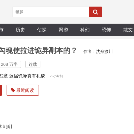
市
历史
侦探
网游
科幻
恐怖
散文
勾魂使拉进诡异副本的？
作者：
沈舟渡川
208 万字
连载
662章 这届诡异真有礼貌
22小时前
最近阅读
球直播】