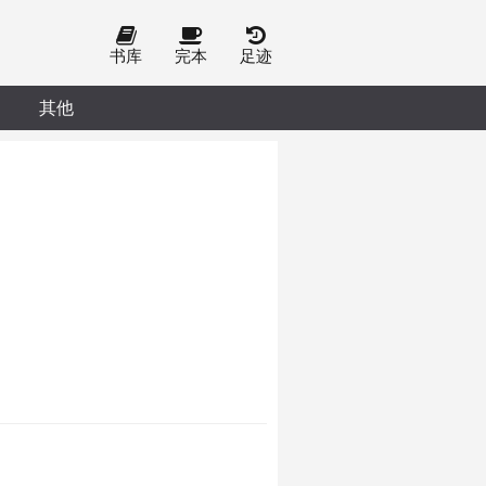
书库
完本
足迹
其他