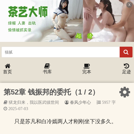
X
首页
书库
完本
足迹
第52章 钱振邦的委托（1 / 2）
狱龙归来，我以医武镇世间
春风少年心
5957 字
2025-07-03
只是苏凡和白冷嫣两人才刚刚坐下没多久。