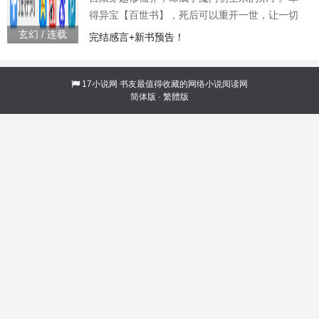
战斗！”“哪怕要燃烧大地，焚灭天空。”人群中
得异宝【百世书】，死后可以重开一世，让一切
央，王平
从头再来，还能带回前世的宝物，修为，寿命，
玄幻 / 连载
完结感言+新书预告！
甚至觉醒特殊的天赋。奈何次数有限，并非真的
不死不灭。眼见修仙界乱世将至，吕阳原本决定
先在魔门苟住，一世世苦修，不成仙不出山，奈
17小说网
书友最值得收藏的网络小说阅读网
简体版
·
繁體版
何魔门凶险异常，遍地都是人材。第一世，吕阳
惨遭师姐暗算。第二世，好不容易反杀师姐，又
遭师兄毒手。第三世，第四世……直到百世之
后，再回首，吕阳才发现自