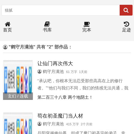
首页
书库
完本
足迹
"鹤守月满池" 共有 "2" 部作品：
让仙门再次伟大
鹤守月满池
61 万字 1天前
“承认吧，你根本无法忍受那些高高在上的修行
者。”“他们与我们不同，我们的情感无法共通，我
们的逻辑大不相同，共存绝无可能。”王平话音落
玄幻 / 连载
第二百三十八章 两个地阴土！
下，一方巍峨书册徐徐翻开。任你洞天福地，红
尘世俗，王侯将相，漫天仙佛，都不过是书中的
苟在初圣魔门当人材
一道道经卷，是他这位书主的修行资粮。“所以现
在是时候了，我们将战斗！”“在人间战斗，在梵国
鹤守月满池
415 万字 2个月前
战斗，在清虚天战斗，在每一个矢志抗争的地方
吕阳穿越修仙界，却成了魔门初圣宗的弟子。幸