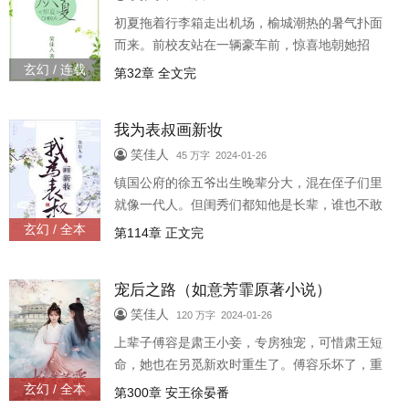
初夏拖着行李箱走出机场，榆城潮热的暑气扑面
而来。前校友站在一辆豪车前，惊喜地朝她招
手。初夏刚要应，校友又朝她身后喊：烈哥，这
玄幻 / 连载
第32章 全文完
里！初夏身体一僵。脚步声响，穿黑色衬衫的挺
拔男人目不斜视地从她身边经过，真的
我为表叔画新妆
笑佳人
45 万字 2024-01-26
镇国公府的徐五爷出生晚辈分大，混在侄子们里
就像一代人。但闺秀们都知他是长辈，谁也不敢
对他献殷勤。只有平阳侯府的四姑娘，每次看到
玄幻 / 全本
第114章 正文完
他都羞答答的，情意绵绵。徐五爷想，就她了。
阿渔上辈子吃了不少苦，是徐潜将她
宠后之路（如意芳霏原著小说）
笑佳人
120 万字 2024-01-26
上辈子傅容是肃王小妾，专房独宠，可惜肃王短
命，她也在另觅新欢时重生了。傅容乐坏了，重
生好啊，这回定要挑最好的男人嫁掉。谁料肃王
玄幻 / 全本
第300章 安王徐晏番
突然缠了上来，动手动脚就算了，还想娶她当王