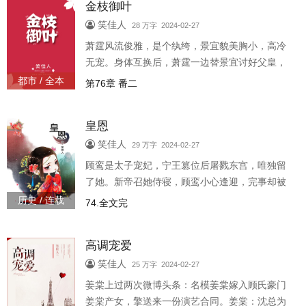
金枝御叶
笑佳人
28 万字 2024-02-27
萧霆风流俊雅，是个纨绔，景宜貌美胸小，高冷
无宠。身体互换后，萧霆一边替景宜讨好父皇，
一边丰胸养颜练腰，婚后好造福自己，未料熬到
都市 / 全本
第76章 番二
生子前夕，他也没能变回去！不会很..
皇恩
笑佳人
29 万字 2024-02-27
顾鸾是太子宠妃，宁王篡位后屠戮东宫，唯独留
了她。新帝召她侍寝，顾鸾小心逢迎，完事却被
他拧了脖子！重生后的顾鸾瑟瑟发抖：变态好可
历史 / 连载
74.全文完
怕！注：男主赵夔，kui，二声。*完..
高调宠爱
笑佳人
25 万字 2024-02-27
姜棠上过两次微博头条：名模姜棠嫁入顾氏豪门
姜棠产女，擎送来一份演艺合同。姜棠：沈总为