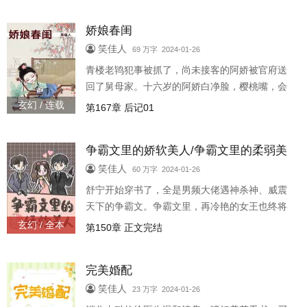
妃？傅容真心不想嫁，她不怕他白日
娇娘春闺
笑佳人
69 万字 2024-01-26
青楼老鸨犯事被抓了，尚未接客的阿娇被官府送
回了舅母家。十六岁的阿娇白净脸，樱桃嘴，会
弹琴唱曲，会揉肩捏背，却因喝过绝嗣汤，无人
玄幻 / 连载
第167章 后记01
问津。隔壁的赵老太太咬咬牙，花十两银子聘了
她，让她给官爷赵宴平做良妾。赵老
争霸文里的娇软美人/争霸文里的柔弱美
人
笑佳人
60 万字 2024-01-26
舒宁开始穿书了，全是男频大佬遇神杀神、威震
天下的争霸文。争霸文里，再冷艳的女王也终将
被男人们睡服，柔弱美人则只配当大佬们的菟丝
玄幻 / 全本
第150章 正文完结
花附庸。舒宁穿的就是那些柔弱美人，男主反派
们在她周围打得火热，舒宁只想保
完美婚配
笑佳人
23 万字 2024-01-26