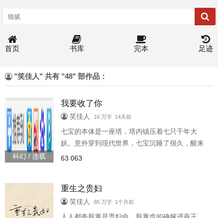
首页
书库
完本
足迹
"笑佳人" 共有 "48" 部作品：
我要收了你
笑佳人
16 万字 14天前
七宝的本体是一座塔，塔内镇压着七只千年大
妖。意外穿到现代世界，七宝沉睡了很久，醒来
才发现七只大妖都跑了。不行，必须全部都给抓
科幻 / 连载
63 063
回来！“前面的蛇妖，收！”殷墨终于恢复自由了，
但他实力大减，竟被一群异能者当成异兽围追堵
重生之贵妇
截。眼看要窝囊丧命，熟悉的宝塔突然出现，这
一回，殷墨主动钻了进去。·攻防双强塔女&阴冷
笑佳人
85 万字 1个月前
黏人蛇男·未来末世背景，异能者会觉醒精神体。
人人都夸殷蕙是贵妇命，殷蕙也的确嫁进燕王