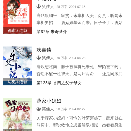
笑佳人
28 万字 2024-07-18
唐姑娘胸平，家贫，宋掌柜人美，灯贵，听闻宋
掌柜要招工，唐姑娘慕金而来。日子长了，唐姑
娘咬牙：送我一只灯笼会死啊！伙计们起哄：要
都市 / 连载
第67章 朱寿番外
灯没有，掌柜白送！阅读提示：1：1..
欢喜债
笑佳人
70 万字 2024-04-28
唐欢想吃肉，脖子被抹将死未死，宋陌被下药，
昏迷不醒一柱擎天。是两尸两命……还是同床共
寝，齐赴九场春梦？阅读提示：1：文风轻松，绝
历史 / 连载
第123章 番四之父子母女
扒榜2：女主无节操，为吃男...
薛家小媳妇
笑佳人
50 万字 2024-02-27
关于薛家小媳妇：可怜的叶芽穿越了，醒来就在
洞房中。都说救命之恩当涌泉相报，她看看身边