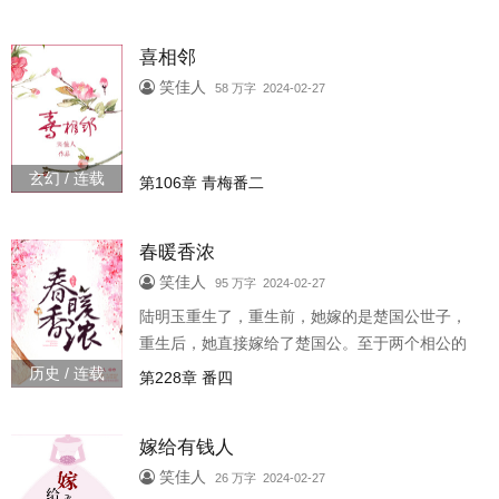
户，忒狂野嗷！就连外头抢生意..
喜相邻
笑佳人
58 万字 2024-02-27
玄幻 / 连载
第106章 青梅番二
春暖香浓
笑佳人
95 万字 2024-02-27
陆明玉重生了，重生前，她嫁的是楚国公世子，
重生后，她直接嫁给了楚国公。至于两个相公的
差别，陆明玉脸红：更高更帅、更甜更强……阅
历史 / 连载
第228章 番四
读提示：父子。佳人完结文：宠后之..
嫁给有钱人
笑佳人
26 万字 2024-02-27