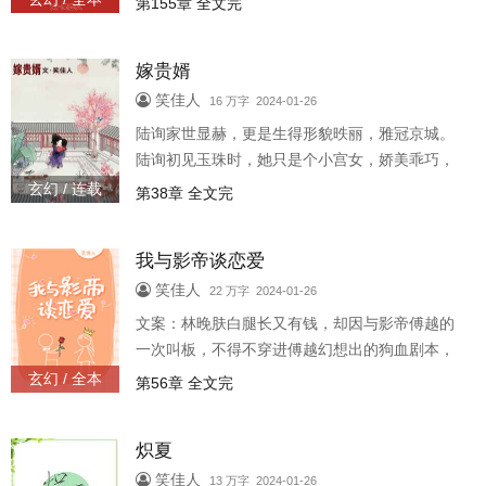
第155章 全文完
弃？玫瑰艳丽，被高冷霸道的总裁当成替身？合
欢、芍药、石榴她要每朵娇花都光
嫁贵婿
笑佳人
16 万字 2024-01-26
陆询家世显赫，更是生得形貌昳丽，雅冠京城。
陆询初见玉珠时，她只是个小宫女，娇美乖巧，
凭他温宠。陆询想，他该给她一个名分。小美人
玄幻 / 连载
第38章 全文完
却诬陷他身体有疾，逃之夭夭。颜面尽损，陆询
自请外放。甘泉县山清水秀，百姓
我与影帝谈恋爱
笑佳人
22 万字 2024-01-26
文案：林晚肤白腿长又有钱，却因与影帝傅越的
一次叫板，不得不穿进傅越幻想出的狗血剧本，
想方设法打动各种身份的他：高冷校霸、嗜血暴
玄幻 / 全本
第56章 全文完
君、魔尊反派不愧是影帝，戏真多啊！注：欢乐
沙雕文，请勿较真。内容标签：甜文
炽夏
笑佳人
13 万字 2024-01-26