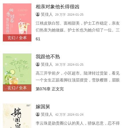
的表姐们真是瞎了眼才会看上你！宋池
相亲对象他长得很凶
笑佳人
29 万字 2024-01-25
江桃皮肤白皙、面相甜美，护士工作稳定，亲友
们热衷为她做媒。护士长也为她介绍了一位。三
十，年纪大了点，身材可好了！有钱，市里两家
玄幻 / 全本
61
商场大楼都是他家的！嘴笨，这么多年没谈过一
次恋爱！很快，江桃见到了曹安，
我跟他不熟
笑佳人
38 万字 2024-01-25
高三开学前夕，小区超市。陆津转过货架，看见
一个女生正踮着脚往顶层摆货，雪肤樱唇，眉眼
认真。狭窄幽暗的空间，他看了她好一会儿才移
玄幻 / 全本
第076章 正文完
开视线。后来，同桌悄悄问何叶：你跟陆津在一
起了？早上我看见他帮你撑伞。何叶
嫁国舅
笑佳人
42 万字 2024-01-24
李云珠是勋贵圈公认的美人，骄纵恣意，忍不得