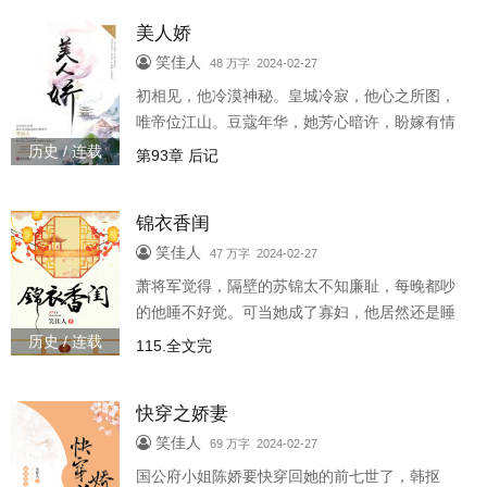
美人娇
笑佳人
48 万字 2024-02-27
初相见，他冷漠神秘。皇城冷寂，他心之所图，
唯帝位江山。豆蔻年华，她芳心暗许，盼嫁有情
郎。再重逢，她情根深种。他隐瞒身份，机关算
历史 / 连载
第93章 后记
尽，巧取豪夺，谋权夺势。只为将她..
锦衣香闺
笑佳人
47 万字 2024-02-27
萧将军觉得，隔壁的苏锦太不知廉耻，每晚都吵
的他睡不好觉。可当她成了寡妇，他居然还是睡
不着。.苏锦的三个男人：一号嫌贫爱富把她甩
历史 / 连载
115.全文完
了，后来当了首辅；二号战场送命，让..
快穿之娇妻
笑佳人
69 万字 2024-02-27
国公府小姐陈娇要快穿回她的前七世了，韩抠