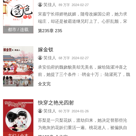
笑佳人
89 万字 2024-02-27
宋嘉宁长得娇艳妩媚，随母改嫁国公府，她力求
端庄，却还是被霸道继兄盯上了。心肝乱颤，宋
嘉宁偷偷塞了赵恒一块儿糖：我对你好，将来你
都市 / 连载
第235章 235
得替我撑腰啊。赵恒遂撑她腰，一路..
嫁金钗
笑佳人
68 万字 2024-02-27
承安伯府的魏娆貌美却无美名，嫁给陆濯冲喜之
前，她提了三个条件：·聘金十万；·陆濯死了，魏
娆分文不取；·陆濯活了，五年内不得和离、休
玄幻 / 连载
全文完
妻。醒来的陆濯得知此事，一笑..
快穿之艳光四射
笑佳人
60 万字 2024-01-26
苏梨是一只梨花妖，渡劫归来，她决定替那些沦
为炮灰的花妖们重活一遍。桃花迷人，被偏执自
私的影帝私藏？兰花高洁，被五大三粗的将军厌
玄幻 / 全本