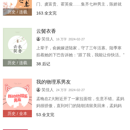
门、虞富贵、霍英俊……集齐七种男主，陈娇就
能收获一枚新帝。.注：男主都是同一人，新帝。*
历史 / 连载
163.全文完
完结推荐:国色生香/春暖香浓/宠后之..
云鬓衣香
笑佳人
16 万字 2024-02-27
上辈子，俞婉嫁进陆家，守了三年活寡。陆季寒
掐着她的下巴告诉她：“跟了我，我能让你快活。”
当时俞婉只想逃离，如今重生，她要换个活法。.
历史 / 连载
38.后记
注：架空民国，娇花旗袍设计师..
我的物理系男友
笑佳人
24 万字 2024-02-27
孟晚在Z大附近开了一家拉面馆，生意不错。孟妈
妈很骄傲，直到对门的陆朝清留美回来，孟妈妈
又开始念叨：“人家朝清就大你两岁，现在在Z大
历史 / 全本
53.全文完
当物理教授，多体面，再看看你！..