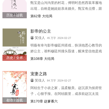
甄宝是山沟沟里的村花，傅明时忽然西装革履地
出现，自称是她娃娃亲未婚夫。甄宝有点懵，跟
他去了大城市，才发现这位腰细腿长的未婚夫，
历史 / 连载
第62章 大结局
非常非常有钱！阅读提示：美女兽医..
影帝的公主
笑佳人
45 万字 2024-02-27
明薇有幸与影帝穆廷州搭戏，扮演他悉心教导的
娇公主，谁料穆廷州撞头昏迷，醒来坚信他是戏
中太傅，从此对她毕恭毕敬又管东管西！廷州单
历史 / 全本
第108章 大结局
膝跪在她面前，求婚：“我想集毕生..
宠妻之路
笑佳人
84 万字 2024-02-27
阿桔生于小农之家，温柔貌美。赵沉原为侯府世
子，心狠手辣。在阿桔眼里，成亲前赵沉太混
蛋，成亲后他才慢慢变好了。赵沉却觉得，最初
都市 / 连载
第170章 赵爹番六
他只是有点喜欢她，宠着宠着才放不下..