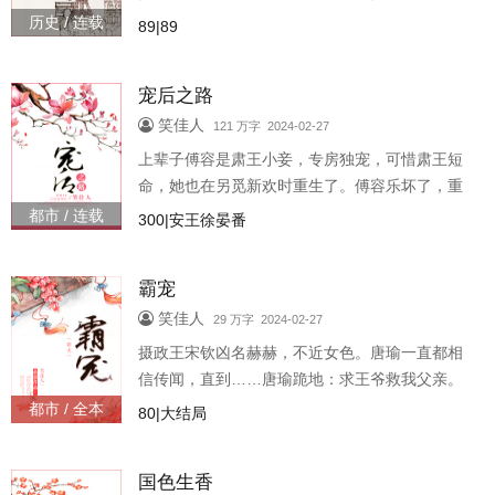
什么帮我？沈擎：看不得梦中情人被欺负。，
历史 / 连载
89|89
追，这次大的跑不了，小的也得抢回家..
宠后之路
笑佳人
121 万字 2024-02-27
上辈子傅容是肃王小妾，专房独宠，可惜肃王短
命，她也在另觅新欢时重生了。傅容乐坏了，重
生好啊，这回定要挑最好的男人嫁掉。谁料肃王
都市 / 连载
300|安王徐晏番
突然缠了上来，动手动脚就算了，还..
霸宠
笑佳人
29 万字 2024-02-27
摄政王宋钦凶名赫赫，不近女色。唐瑜一直都相
信传闻，直到……唐瑜跪地：求王爷救我父亲。
宋钦淡笑：陪本王睡一个月，如何？.他披着狼
都市 / 全本
80|大结局
皮，骨子里却是忠犬，凶巴巴叼她回窝..
国色生香