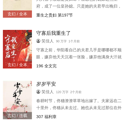
府，成了一位皇孙媳。只是她的夫君早出晚归，
很少会与她说句贴心话。殷蕙使出浑身解数想焐
玄幻 / 全本
重生之贵妇 第197节
热他的心，最后他带回一个寡妇表妹，想照顾人
家。殷蕙：没门！夫君：先睡吧，明早
守寡后我重生了
笑佳人
90 万字 1个月前
守寡之前，华阳看自己的夫君几乎是哪哪都不顺
眼，嫌弃他天天沉着一张脸，嫌弃他满身大汗就
往床上躺，更嫌弃他某些时刻的毫无节制。可当
玄幻 / 全本
196 全文完
他真的死了，她也成了寡妇，华阳竟开始一桩桩
地怀念起他的好，譬如他背着她在暴雨
岁岁平安
笑佳人
120 万字 2个月前
春耕时节，佟穗潦潦草草地出嫁了。夫家远在二
十里外，佟穗从未去过。她也从未见过那位在外
服了六年兵役的夫君，只听说他一身杀气，等闲
玄幻 / 连载
307 福利章
混混都不敢招惹。出嫁前夕，邻家书生曾想带她
私奔。佟穗没应，她喜欢书生的温和