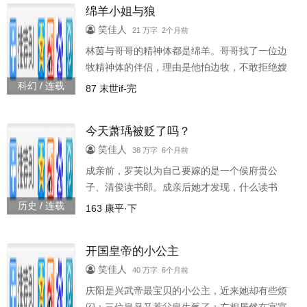
绵羊小姐与狼
笑佳人
21 万字 2个月前
林茵与哥哥的精神体都是绵羊。哥哥找了一位边
牧精神体的伴侣，理由是他怕边牧，不敢拒绝嫂
子。林茵想，如果她要找伴侣，那一定是因为喜
科幻 / 连载
87 末世if-完
欢，而不是畏惧。叶归听兄弟们说，不要找食物
链精神体的伴侣，太胆小，吓哭了还得哄。决定
今天萧瑀被贬了吗？
追求林茵后，叶归翻开基地守则，第一条赫然写
着：禁止精神体物种歧视。·羊系小裁缝&狼系指
笑佳人
38 万字 6个月前
挥官。·未来架空背景，男主微强制。
成亲前，罗芙以为自己要嫁的是一个侯府贵公
子、清俊读书郎。成亲后她才发现，什么读书
郎，这分明是个连皇帝都敢骂的铁头状元、毒舌
历史 / 连载
163 康平·下
御史啊，脑袋随时可能会搬家！为了自己的小
命，罗芙打起精神，萧瑀在前面骂，她在后面
开国皇帝的小公主
哄，萧瑀要被贬吃苦，她坚决留京享福！后人读
周史道：没有萧瑀，大周必然二世而亡，可没有
笑佳人
40 万字 6个月前
罗芙，萧瑀长七颗脑袋都不够砍！·婚后恋，日常
庆阳是兴武帝最宝贝的小公主，近来她却有些烦
风。·架空古代，主配角思想都有一定的时代限