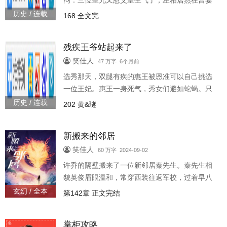
闷：三位皇兄又惹父皇生气了；左相居然在宫宴
制。
上说她坏话；因为不小心撞见张肃更衣，这人连
历史 / 连载
168 全文完
着几日都在躲她。真是可恶，她才九岁呀，她都
没笑他！·皇家日常，轻松基调。·青梅竹马，成年
残疾王爷站起来了
后才有亲密戏。·架空古代，主配角思想都有一定
的时代限制。
笑佳人
47 万字 6个月前
选秀那天，双腿有疾的惠王被恩准可以自己挑选
一位王妃。惠王一身死气，秀女们避如蛇蝎。只
有姚黄胆大，蠢蠢欲动地瞥了对方好几眼：【都
历史 / 连载
202 黄&璲
坐轮椅了，婚后肯定事少吧？】·婚后恋，日常
风，·暖文基调，男主后面会康复。
新搬来的邻居
笑佳人
60 万字 2024-09-02
许乔的隔壁搬来了一位新邻居秦先生。秦先生相
貌英俊眉眼温和，常穿西装往返军校，过着早八
晚五的规律生活。许乔猜，秦先生教的大概是文
玄幻 / 全本
第142章 正文完结
科。许乔的精神体是重瓣莲，适合找一位水属性
的伴侣。布满金红鳞片的巨形火龙却
掌柜攻略