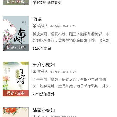
俊朗的傻相公，咬咬牙也就认了。相公虽傻，还
历史 / 连载
第107章 恶搞番外
有她呢，日子总是能过下去的。哪想..
南城
笑佳人
47 万字 2024-02-27
瓢泼大雨，梧桐小巷。顾三爷懒懒靠着椅背，车
外她抱胸而行，柔美脆弱似朵白嫩丁香。黑色别
克缓缓停过来，清溪扭头，车窗里露出一张冷峻
历史 / 连载
115.全文完
淡漠的脸。她咬咬唇，乖乖坐了进去..
王府小媳妇
笑佳人
93 万字 2024-02-27
关于王府小媳妇：进京之后，含珠成了侯府嫡
女。渣爹宠她，堂兄护她，包子弟弟黏她，外头
还有程钰这个王府“表哥”盯着她。贵女生活越过越
历史 / 全本
224|楚倾番外
好，唯有脸太美，烂桃花不断，连..
陆家小媳妇