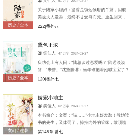
笑佳人
91 万字 2024-02-27
关于陆家小媳妇：凝香是镇远侯府的丫鬟，因貌
美被夫人发卖，最终不甘受辱而死。重生回来，
凝香早早赎了身，安心当个农家女，不想又被邻
历史 / 全本
222|番外八
村陆成盯上了，有事没事往她跟前凑..
黛色正浓
笑佳人
47 万字 2024-02-27
庆功会上有人问：“陆总谈过恋爱吗？”陆迟淡漠
答：“未曾。”沈黛腹诽：当年谁抱着她喊宝宝了？
最喜欢男票什么？”沈黛甜蜜笑：“高大英俊，温柔
历史 / 全本
120|番外七
体贴。”陆迟点评：眼瞎..
娇宠小地主
笑佳人
62 万字 2024-02-27
本书简介：文案：“喵……”小地主好发愁！教她读
书的先生，又体罚了，操持内外的管家，敢顶嘴
啦！种田收粮的庄头，不老实了，看守山林的猎
玄幻 / 连载
第145章 番七