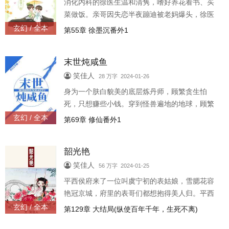
消化内科的徐医生温和清隽，嗜好养花看书、买
菜做饭。亲哥因失恋半夜蹦迪被老妈爆头，徐医
生当场顿悟爱情是毒，绝不能沾。这天，徐医生
玄幻 / 全本
第55章 徐墨沉番外1
去买车，刚进店，一位售车小姐笑着朝他走来。
从此以后，徐医生立志当个贤夫。
末世炖咸鱼
笑佳人
28 万字 2024-01-26
身为一个肤白貌美的底层炼丹师，顾繁贪生怕
死，只想赚些小钱。穿到怪兽遍地的地球，顾繁
火速前往人类基地，继续卖药为生。她的药物美
玄幻 / 全本
第69章 修仙番外1
价廉，各大势力都想拉她入伙。顾繁有些烦恼，
不知道该挑哪家好。陆涯：收拾东西，
韶光艳
笑佳人
56 万字 2024-01-25
平西侯府来了一位叫虞宁初的表姑娘，雪腮花容
艳冠京城，府里的表哥们都想抱得美人归。平西
侯府还有一位叫宋池的表公子，容貌昳丽身份尊
玄幻 / 全本
第129章 大结局(纵使百年千年，生死不离)
贵，府里的小姐们都想嫁给他为妻。虞宁初：我