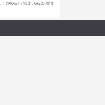
。”谁说权臣只能挡道，权臣也能护国