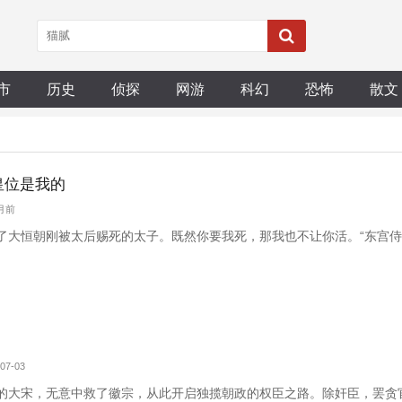
市
历史
侦探
网游
科幻
恐怖
散文
皇位是我的
个月前
了大恒朝刚被太后赐死的太子。既然你要我死，那我也不让你活。“东宫侍卫
07-03
的大宋，无意中救了徽宗，从此开启独揽朝政的权臣之路。除奸臣，罢贪