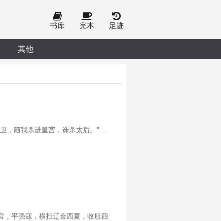
书库
完本
足迹
其他
，随我杀进皇宫，诛杀太后。”...
官，平强寇，横扫辽金西夏，收服四