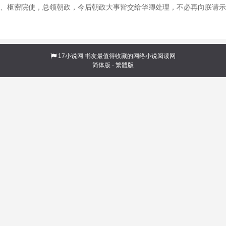
相、枢密院使，总领朝政，今后朝政大事皆交给华卿处理，不必再向朕请示
17小说网
书友最值得收藏的网络小说阅读网
简体版
·
繁體版