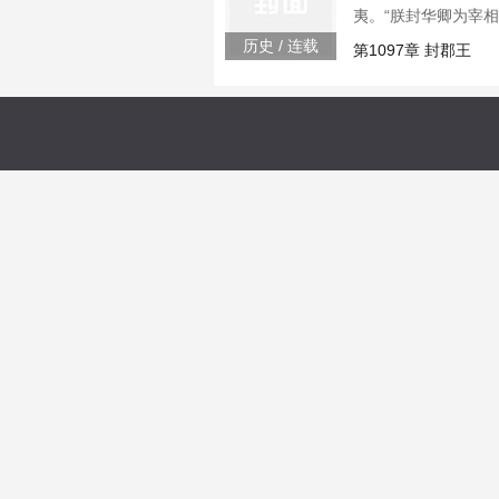
夷。“朕封华卿为宰
保民，安定社稷。...
历史 / 连载
第1097章 封郡王