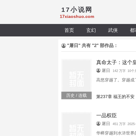
17小说网
17xiaoshuo.com
首页
玄幻
武侠
都
"屠日" 共有 "2" 部作品：
真命太子：这个
屠日
142 万字 10
高悠穿越了。穿越成
历史 / 连载
第237章 福王的不安
一品权臣
屠日
451 万字 2025-
华榉穿越到水浒世界